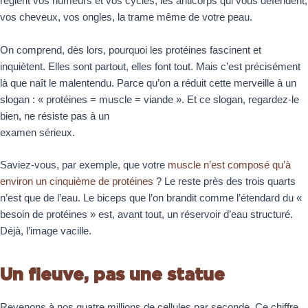
règlent vos humeurs et vos cycles, les anticorps qui vous défendent,
vos cheveux, vos ongles, la trame même de votre peau.
On comprend, dès lors, pourquoi les protéines fascinent et
inquiètent. Elles sont partout, elles font tout. Mais c’est précisément
là que naît le malentendu. Parce qu’on a réduit cette merveille à un
slogan : « protéines = muscle = viande ». Et ce slogan, regardez-le
bien, ne résiste pas à un
examen sérieux.
Saviez-vous, par exemple, que votre
muscle n’est composé qu’à
environ un cinquième de protéines
? Le reste près des trois quarts
n’est que de l’eau. Le biceps que l’on brandit comme l’étendard du «
besoin de protéines » est, avant tout, un réservoir d’eau structuré.
Déjà, l’image vacille.
Un fleuve, pas une statue
Revenons à nos quatre millions de cellules par seconde. Ce chiffre