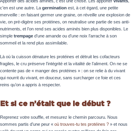
Apporter des acides aminés, c’est une chose. Les apporter
vivants
,
c’en est une autre. La
germination
est, à cet égard, une petite
merveille : en faisant germer une graine, on réveille une explosion de
vie, on pré-digère ses protéines, on neutralise une partie de ses anti-
nutriments, et l’on rend ses acides aminés bien plus disponibles. Le
simple
trempage
d’une amande ou d’une noix l’arrache à son
sommeil et la rend plus assimilable.
Là où la cuisson dénature les protéines et détruit les cofacteurs
fragiles, le cru préserve l’intégrité et la vitalité de l’aliment. On ne se
contente pas de « manger des protéines » : on se relie à du vivant
qui nourrit du vivant, en douceur, sans surcharger ce foie et ces
reins qu’on a appris à respecter.
Et si ce n’était que le début ?
Reprenez votre souffle, et mesurez le chemin parcouru. Nous
sommes partis d’une peur «
où trouves-tu tes protéines ?
» et nous