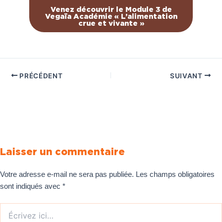
Venez découvrir le Module 3 de
Vegaïa Académie « L’alimentation
crue et vivante »
PRÉCÉDENT
SUIVANT
Laisser un commentaire
Votre adresse e-mail ne sera pas publiée.
Les champs obligatoires
sont indiqués avec
*
Écrivez
ici…