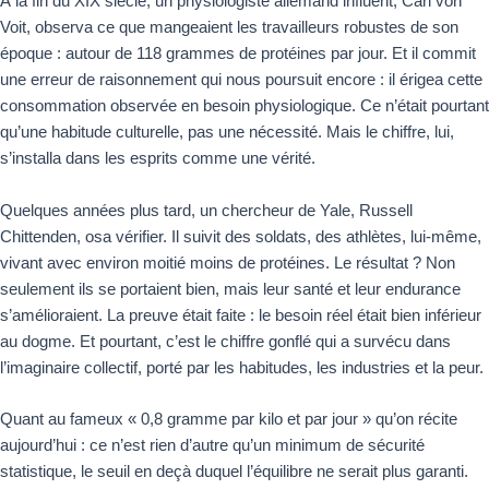
À la fin du XIX siècle, un physiologiste allemand influent, Carl von
Voit, observa ce que mangeaient les travailleurs robustes de son
époque : autour de 118 grammes de protéines par jour. Et il commit
une erreur de raisonnement qui nous poursuit encore : il érigea cette
consommation observée en besoin physiologique. Ce n’était pourtant
qu’une habitude culturelle, pas une nécessité. Mais le chiffre, lui,
s’installa dans les esprits comme une vérité.
Quelques années plus tard, un chercheur de Yale, Russell
Chittenden, osa vérifier. Il suivit des soldats, des athlètes, lui-même,
vivant avec environ moitié moins de protéines. Le résultat ? Non
seulement ils se portaient bien, mais leur santé et leur endurance
s’amélioraient. La preuve était faite : le besoin réel était bien inférieur
au dogme. Et pourtant, c’est le chiffre gonflé qui a survécu dans
l’imaginaire collectif, porté par les habitudes, les industries et la peur.
Quant au fameux « 0,8 gramme par kilo et par jour » qu’on récite
aujourd’hui : ce n’est rien d’autre qu’un minimum de sécurité
statistique, le seuil en deçà duquel l’équilibre ne serait plus garanti.