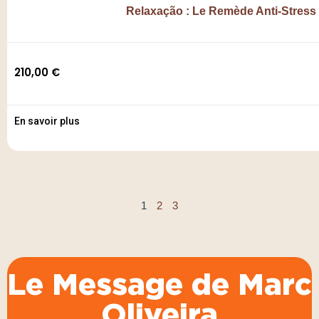
Relaxação : Le Remède Anti-Stress
210,00
€
En savoir plus
1
2
3
Le Message de Marc
Oliveira