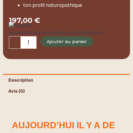
ton profil naturopathique
197,00
€
quantité
Ajouter au panier
de
Ton
Rapport
À
La
Nourriture
Description
Avis (0)
AUJOURD’HUI IL Y A DE